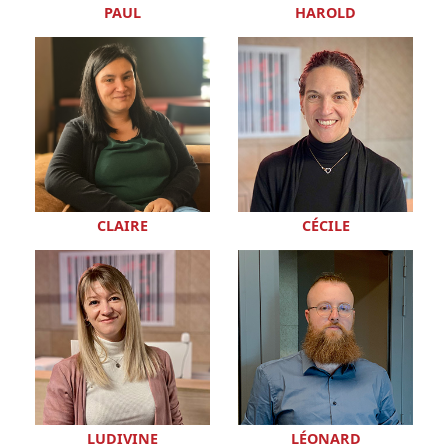
PAUL
HAROLD
CLAIRE
CÉCILE
LUDIVINE
LÉONARD