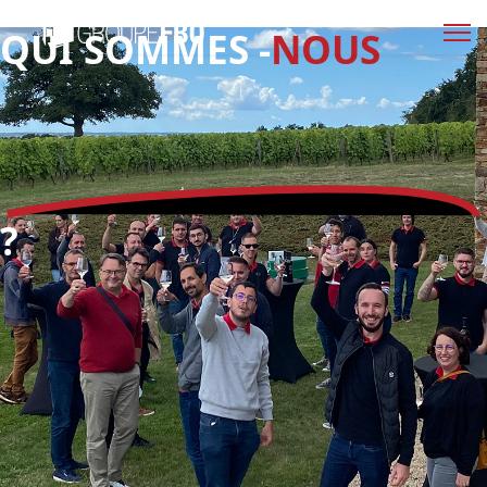
QUI SOMMES -
NOUS
?