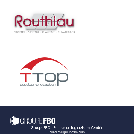
GroupeFBO - Editeur de logiciels en Vendée
contact@groupefbo.com